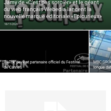
Jamy de «C’est pas sorcier» et le géant
du web français Webedia lancent la
nouvelle marque éditoriale «Epicurieux»
18/11/2020
TikTok devient partenaire officiel du Festival
MBC GROUP
de Cannes
longue da