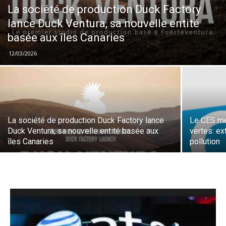
La société de production Duck Factory
lance Duck Ventura, sa nouvelle entité
basée aux îles Canaries
12/03/2026
La société de production Duck Factory lance
Le CES me
Duck Ventura, sa nouvelle entité basée aux
vertes: ex
îles Canaries
pollution