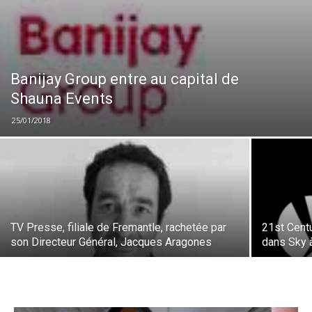
Banijay Group entre au capital de
Shauna Events
25/01/2018
TV Presse, filiale de Fremantle, rachetée par
21st Centu
son Directeur Général, Jacques Aragones
dans Sky 