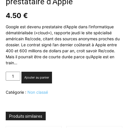
prestataire d’Apple
4.50
€
Google est devenu prestataire d’Apple dans l’informatique
dématérialisée («cloud»), rapporte jeudi le site spécialisé
américain Re/code, citant des sources anonymes proches du
dossier. Le contrat signé l’an dernier coûterait à Apple entre
400 et 600 millions de dollars par an, croit savoir Re/code.
Mais il pourrait être de courte durée parce qu’Apple est en
train…
quantité
Ajouter au panier
de
«Cloud»:
Catégorie :
Non classé
Google
devient
prestataire
d’Apple
Produits similaires