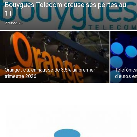
Bouygues Telecom creuse ses pertes au
1T
27/05/2026
Orange : c.a. en hausse de 3,5% au premier
Telefónica
trimestre 2026
d’euros en