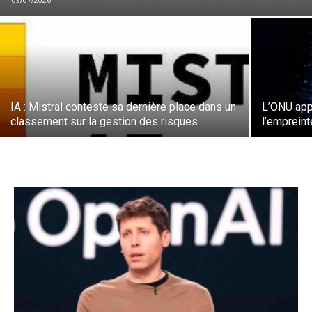
IA : Mistral conteste sa dernière place dans un
L’ONU appe
classement sur la gestion des risques
l’empreint