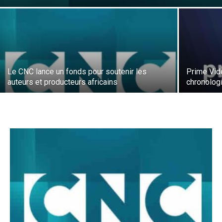
Le CNC lance un fonds pour soutenir les
Prime Vid
auteurs et producteurs africains
chronolog