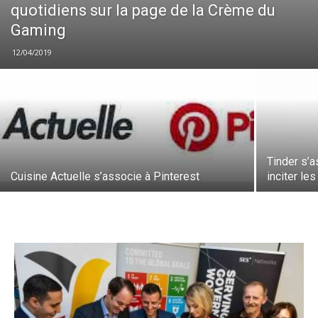
quotidiens sur la page de la Crème du
Gaming
12/04/2019
Tinder s’
Cuisine Actuelle s’associe à Pinterest
inciter le