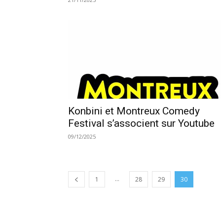
Konbini et Montreux Comedy
Festival s’associent sur Youtube
09/12/2025
...
1
28
29
30