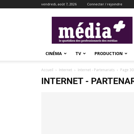
vendredi, août 7, 2026
Connecter / rejoindre
média+
CINÉMA
TV
PRODUCTION
Accueil
Internet
Internet - Partenariats
Page 30
INTERNET - PARTENA