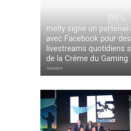
melty signe un partenari
avec Facebook pour des
livestreams quotidiens s
de la Crème du Gaming
12/04/2019