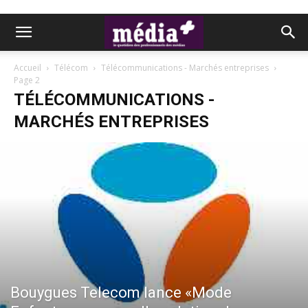
Accueil
Télécom
Télécommunications - Marchés entreprises
Page 2
TÉLÉCOMMUNICATIONS -
MARCHÉS ENTREPRISES
Bouygues Telecom lance «Mode