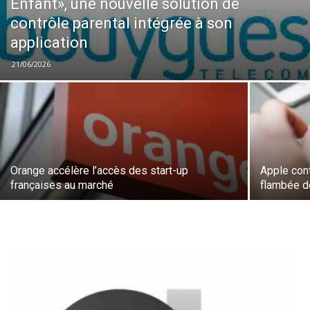
Enfant», une nouvelle solution de
contrôle parental intégrée à son
application
21/06/2026
Orange accélère l’accès des start-up
Apple cont
françaises au marché
flambée 