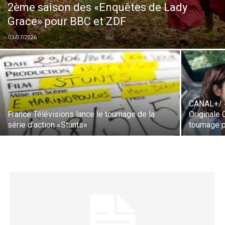
2ème saison des «Enquêtes de Lady
Grace» pour BBC et ZDF
03/07/2026
CANAL+/ «
France Télévisions lance le tournage de la
Originale
série d’action «Stunts»
tournage 