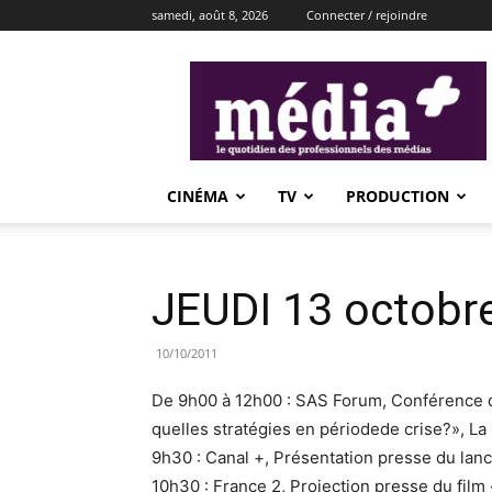
samedi, août 8, 2026
Connecter / rejoindre
média+
CINÉMA
TV
PRODUCTION
JEUDI 13 octobr
10/10/2011
De 9h00 à 12h00 : SAS Forum, Conférence de
quelles stratégies en périodede crise?», L
9h30 : Canal +, Présentation presse du lan
10h30 : France 2, Projection presse du film