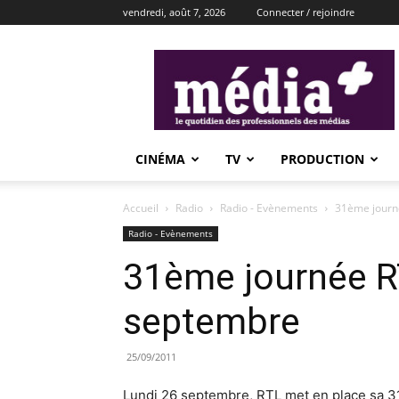
vendredi, août 7, 2026
Connecter / rejoindre
média+
CINÉMA
TV
PRODUCTION
Accueil
Radio
Radio - Evènements
31ème journé
Radio - Evènements
31ème journée RT
septembre
25/09/2011
Lundi 26 septembre, RTL met en place sa 31