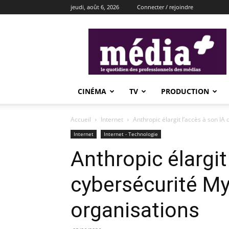
jeudi, août 6, 2026
Connecter / rejoindre
média+
CINÉMA
TV
PRODUCTION
Accueil
Internet
Anthropic élargit l’accès à son IA
Internet
Internet - Technologie
Anthropic élargit
cybersécurité My
organisations