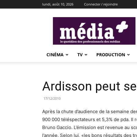
lundi, août 10, 2026
Connecter / rejoindre
média+
CINÉMA
TV
PRODUCTION
Ardisson peut se
17/12/2010
Après la chute d’audience de la semaine der
900 000 téléspectateurs et 5,3% de pda. Il 
Bruno Gaccio. L’émission est revenue au sco
l’année. Selon lui, «les bons résultats des tro