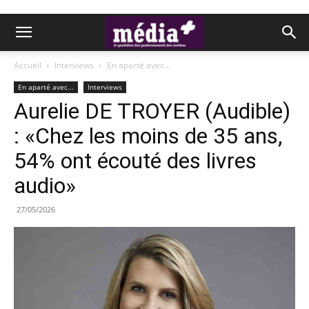
Accueil
Interviews
En aparté avec...
En aparté avec...
Interviews
Aurelie DE TROYER (Audible)
: «Chez les moins de 35 ans,
54% ont écouté des livres
audio»
27/05/2026