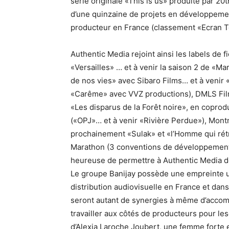
série originale «This is us» produite par 20t
d’une quinzaine de projets en développement
producteur en France (classement «Ecran T
Authentic Media rejoint ainsi les labels de 
«Versailles» … et à venir la saison 2 de «M
de nos vies» avec Sibaro Films… et à venir 
«Carême» avec VVZ productions), DMLS Films (
«Les disparus de la Forêt noire», en coprod
(«OPJ»… et à venir «Rivière Perdue»), Montm
prochainement «Sulak» et «l’Homme qui rétré
Marathon (3 conventions de développement 
heureuse de permettre à Authentic Media d
Le groupe Banijay possède une empreinte un
distribution audiovisuelle en France et dan
seront autant de synergies à même d’accom
travailler aux côtés de producteurs pour les
d’Alexia Laroche Joubert, une femme forte 