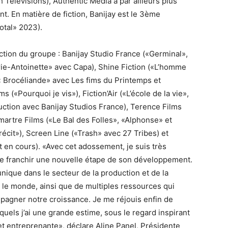
h Televisions), Authentic Media a par ailleurs plus
. En matière de fiction, Banijay est le 3ème
otal» 2023).
fiction du groupe : Banijay Studio France («Germinal»,
arie-Antoinette» avec Capa), Shine Fiction («L’homme
« Brocéliande» avec Les fims du Printemps et
«Pourquoi je vis»), Fiction’Air («L’école de la vie»,
uction avec Banijay Studios France), Terence Films
artre Films («Le Bal des Folles», «Alphonse» et
cit»), Screen Line («Trash» avec 27 Tribes) et
en cours). «Avec cet adossement, je suis très
e franchir une nouvelle étape de son développement.
ique dans le secteur de la production et de la
s le monde, ainsi que de multiples ressources qui
pagner notre croissance. Je me réjouis enfin de
quels j’ai une grande estime, sous le regard inspirant
et entreprenante», déclare Aline Panel, Présidente