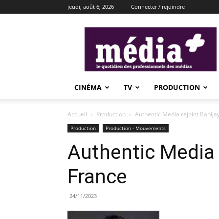
jeudi, août 6, 2026
Connecter / rejoindre
média+
CINÉMA
TV
PRODUCTION
Accueil
Production
Authentic Media rejoint Banija
Production
Production - Mouvements
Authentic Media 
France
24/11/2023