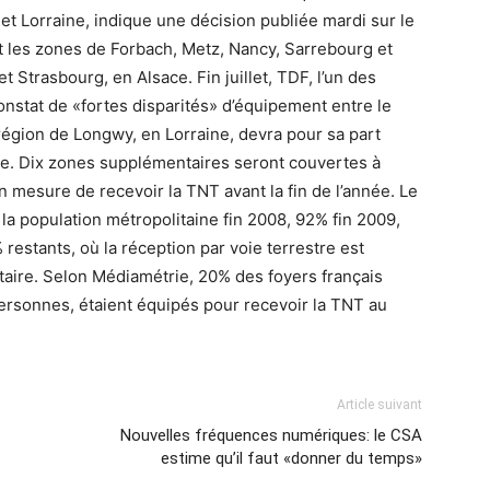
t Lorraine, indique une décision publiée mardi sur le
t les zones de Forbach, Metz, Nancy, Sarrebourg et
 Strasbourg, en Alsace. Fin juillet, TDF, l’un des
 constat de «fortes disparités» d’équipement entre le
 région de Longwy, en Lorraine, devra pour sa part
re. Dix zones supplémentaires seront couvertes à
en mesure de recevoir la TNT avant la fin de l’année. Le
la population métropolitaine fin 2008, 92% fin 2009,
 restants, où la réception par voie terrestre est
itaire. Selon Médiamétrie, 20% des foyers français
 personnes, étaient équipés pour recevoir la TNT au
Article suivant
Nouvelles fréquences numériques: le CSA
estime qu’il faut «donner du temps»