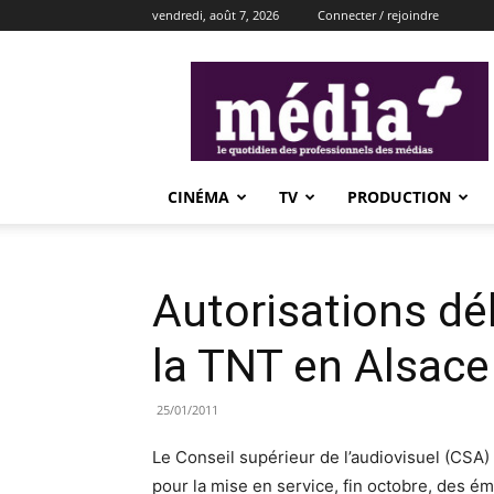
vendredi, août 7, 2026
Connecter / rejoindre
média+
CINÉMA
TV
PRODUCTION
Autorisations dé
la TNT en Alsace
25/01/2011
Le Conseil supérieur de l’audiovisuel (CSA) 
pour la mise en service, fin octobre, des ém