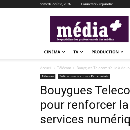
samedi, août 8, 2026
Connecter / rejoindre
média+
CINÉMA
TV
PRODUCTION
Accueil
Télécom
Bouygues Telecom s’allie à Aduna
Télécom
Télécommunications - Partenariats
Bouygues Telecom
pour renforcer la
services numéri