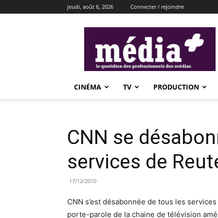
jeudi, août 6, 2026
Connecter / rejoindre
média+
CINÉMA
TV
PRODUCTION
CNN se désabonn
services de Reut
17/12/2010
CNN s’est désabonnée de tous les services 
porte-parole de la chaine de télévision américa