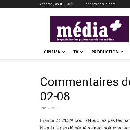
vendredi, août 7, 2026
Connecter / rejoindre
média+
CINÉMA
TV
PRODUCTION
Commentaires de
02-08
20/12/2010
France 2 : 21,3% pour «N’oubliez pas les pa
Nagui n’a pas démérité samedi soir avec so