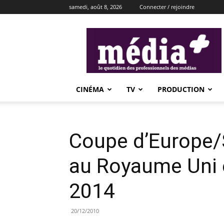
samedi, août 8, 2026
Connecter / rejoindre
média+
CINÉMA
TV
PRODUCTION
Coupe d’Europe/
au Royaume Uni e
2014
20/12/2010