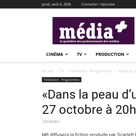
jeudi, août 6, 2026
Connecter / rejoindre
média+
CINÉMA
TV
PRODUCTION
Accueil
TV
Télévision - Programmes
«Dans la p
Télévision - Programmes
«Dans la peau d’
27 octobre à 20
07/10/2011
M6 diffusera la fiction produite par Scarlet