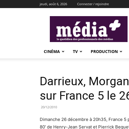
jeudi, août 6, 2026
Connecter / rejoindre
média+
CINÉMA
TV
PRODUCTION
Darrieux, Morgan
sur France 5 le 
20/12/2010
Dimanche 26 décembre à 20h35, France 5 p
80′ de Henry-Jean Servat et Pierrick Beque