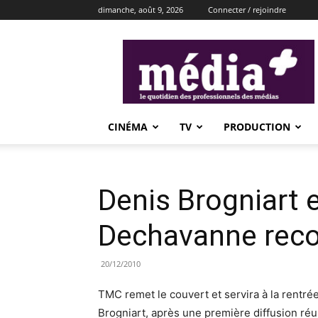
dimanche, août 9, 2026
Connecter / rejoindre
média+
CINÉMA
TV
PRODUCTION
Denis Brogniart 
Dechavanne reco
20/12/2010
TMC remet le couvert et servira à la rentré
Brogniart, après une première diffusion réu