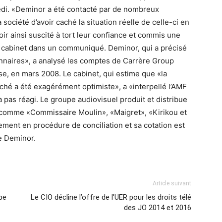
edi. «Deminor a été contacté par de nombreux
 société d’avoir caché la situation réelle de celle-ci en
ir ainsi suscité à tort leur confiance et commis une
 le cabinet dans un communiqué. Deminor, qui a précisé
onnaires», a analysé les comptes de Carrère Group
e, en mars 2008. Le cabinet, qui estime que «la
hé a été exagérément optimiste», a «interpellé l’AMF
a pas réagi. Le groupe audiovisuel produit et distribue
comme «Commissaire Moulin», «Maigret», «Kirikou et
llement en procédure de conciliation et sa cotation est
e Deminor.
Article suivant
pe
Le CIO décline l’offre de l’UER pour les droits télé
des JO 2014 et 2016