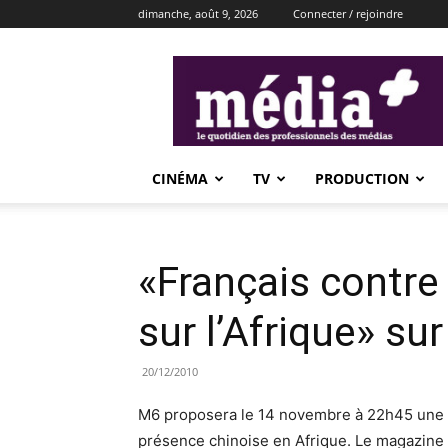
dimanche, août 9, 2026
Connecter / rejoindre
média+
CINÉMA
TV
PRODUCTION
«Français contre
sur l’Afrique» su
20/12/2010
M6 proposera le 14 novembre à 22h45 une é
présence chinoise en Afrique. Le magazine 