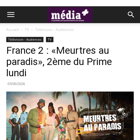
Accueil
TV
Télévision - Audiences
Télévision - Audiences
TV
France 2 : «Meurtres au
paradis», 2ème du Prime
lundi
03/06/2026