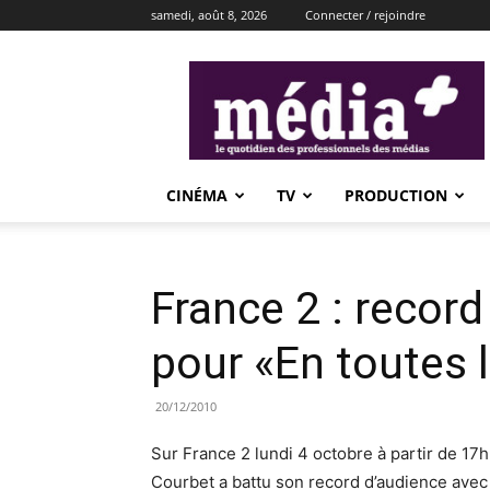
samedi, août 8, 2026
Connecter / rejoindre
média+
CINÉMA
TV
PRODUCTION
France 2 : record
pour «En toutes l
20/12/2010
Sur France 2 lundi 4 octobre à partir de 17h
Courbet a battu son record d’audience avec 1