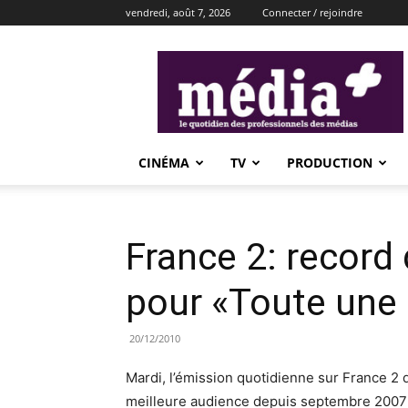
vendredi, août 7, 2026
Connecter / rejoindre
média+
CINÉMA
TV
PRODUCTION
France 2: record
pour «Toute une 
20/12/2010
Mardi, l’émission quotidienne sur France 2 d
meilleure audience depuis septembre 2007 a