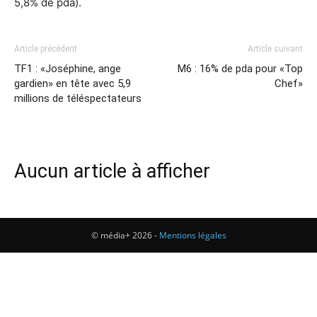
5,8% de pda).
Article précédent
Article suivant
TF1 : «Joséphine, ange
M6 : 16% de pda pour «Top
gardien» en tête avec 5,9
Chef»
millions de téléspectateurs
Aucun article à afficher
© média+ 2026 -
Mentions légales