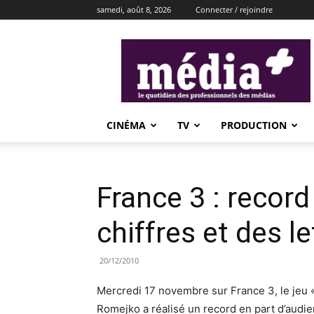
samedi, août 8, 2026
Connecter / rejoindre
média+
CINÉMA
TV
PRODUCTION
France 3 : recor
chiffres et des le
20/12/2010
Mercredi 17 novembre sur France 3, le jeu «
Romejko a réalisé un record en part d’audie