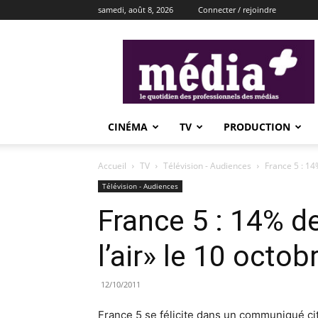
samedi, août 8, 2026
Connecter / rejoindre
média+
CINÉMA
TV
PRODUCTION
Accueil
TV
Télévision - Audiences
France 5 : 14%
Télévision - Audiences
France 5 : 14% d
l’air» le 10 octob
12/10/2011
France 5 se félicite dans un communiqué ci