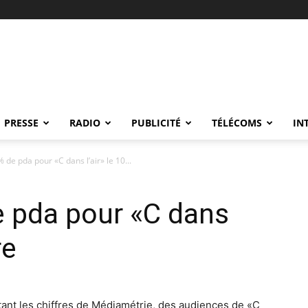
PRESSE
RADIO
PUBLICITÉ
TÉLÉCOMS
IN
 de pda pour «C dans l’air» le 10...
e pda pour «C dans
re
tant les chiffres de Médiamétrie, des audiences de «C