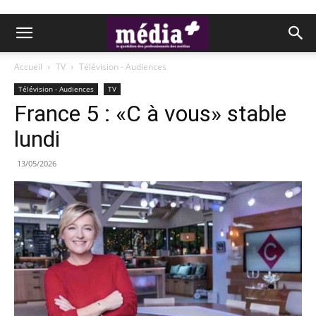
Accueil
TV
Télévision - Audiences
Télévision - Audiences
TV
France 5 : «C à vous» stable
lundi
13/05/2026