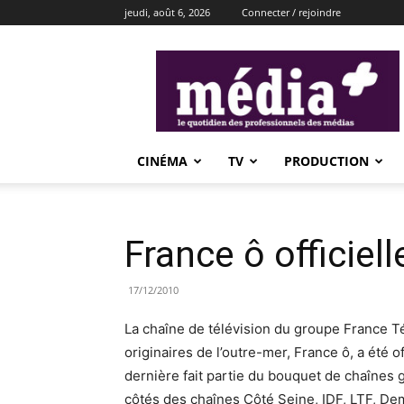
jeudi, août 6, 2026
Connecter / rejoindre
média+
CINÉMA
TV
PRODUCTION
France ô officiel
17/12/2010
La chaîne de télévision du groupe France T
originaires de l’outre-mer, France ô, a été 
dernière fait partie du bouquet de chaînes 
côtés des chaînes Côté Seine, IDF, LTF, De