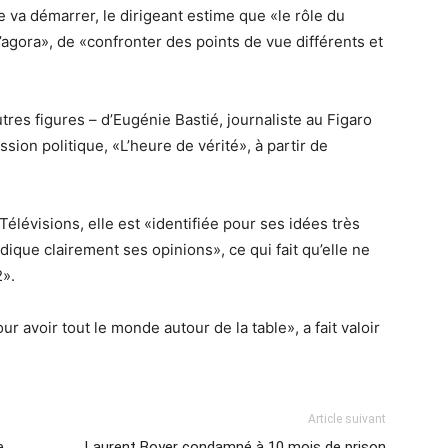
 va démarrer, le dirigeant estime que «le rôle du
 l’agora», de «confronter des points de vue différents et
autres figures – d’Eugénie Bastié, journaliste au Figaro
ion politique, «L’heure de vérité», à partir de
Télévisions, elle est «identifiée pour ses idées très
ique clairement ses opinions», ce qui fait qu’elle ne
2».
r avoir tout le monde autour de la table», a fait valoir
Article suivant
e
Laurent Boyer condamné à 10 mois de prison