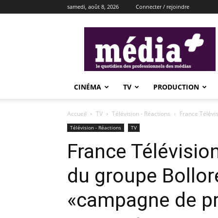
samedi, août 8, 2026
Connecter / rejoindre
média+
CINÉMA
TV
PRODUCTION
Accueil
TV
Télévision - Réactions
France Télévi
Télévision - Réactions
TV
France Télévisio
du groupe Bollo
«campagne de pr