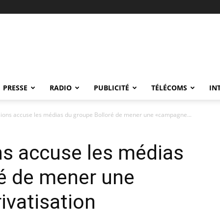
PRESSE
RADIO
PUBLICITÉ
TÉLÉCOMS
IN
sions accuse les médias du groupe Bolloré de mener une «campagne...
ns accuse les médias
ré de mener une
ivatisation