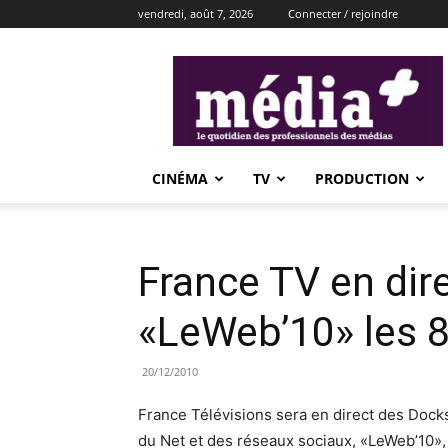
vendredi, août 7, 2026
Connecter / rejoindre
média+
CINÉMA
TV
PRODUCTION
France TV en dir
«LeWeb’10» les 
20/12/2010
France Télévisions sera en direct des Doc
du Net et des réseaux sociaux, «LeWeb’10»,