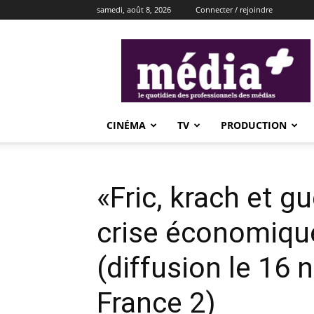
samedi, août 8, 2026
Connecter / rejoindre
média+
CINÉMA
TV
PRODUCTION
«Fric, krach et gu
crise économique
(diffusion le 16
France 2)