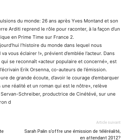
nvulsions du monde: 26 ans après Yves Montand et son
rre Arditi reprend le rôle pour raconter, à la façon d’un
mique en Prime Time sur France 2.
ujourd’hui l’histoire du monde dans lequel nous
d va vous éclairer !», prévient d’emblée l’acteur. Dans
 qui se reconnaît «acteur populaire et concerné», est
’écrivain Erik Orsenna, co-auteurs de l’émission.
 heure de grande écoute, d’avoir le courage d’embarquer
s une réalité et un roman qui est le nôtre», relève
ne Servan-Schreiber, productrice de Cinétévé, sur une
ron d
Article suivant
te
Sarah Palin s’offre une émission de téléréalité,
en attendant 2012?