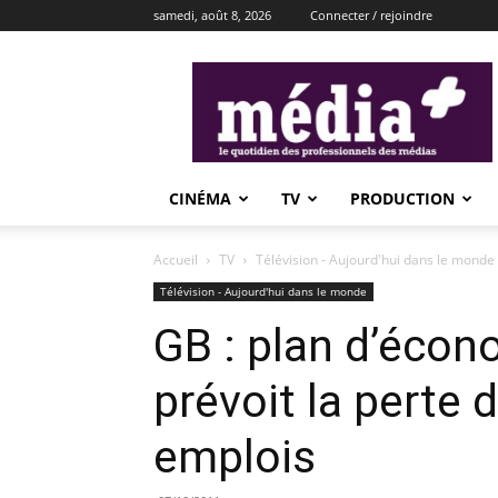
samedi, août 8, 2026
Connecter / rejoindre
média+
CINÉMA
TV
PRODUCTION
Accueil
TV
Télévision - Aujourd'hui dans le monde
Télévision - Aujourd'hui dans le monde
GB : plan d’écon
prévoit la perte 
emplois