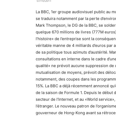
07/10/2011
La BBC, 1er groupe audiovisuel public au m
se traduira notamment par la perte d’environ
Mark Thompson, le DG de la BBC, se solder
quelque 670 millions de livres (777M euros)
l’histoire» de l’entreprise sont la conséque
véritable manne de 4 milliards d’euros par
de sa politique tous azimuts d’austérité. M
consultations en interne dans le cadre d’une
qualité» ne prévoit aucune suppression de ch
mutualisation de moyens, prévoit des déloca
notamment, des coupes dans les programmes
15%. La BBC a déjà récemment annoncé qu’ell
de la saison de Formule 1. Depuis le début 
secteur de l’Internet, et au «World service»
l’étranger. Le nouveau patron de l’organisme
gouverneur de Hong-Kong avant sa rétrocessi