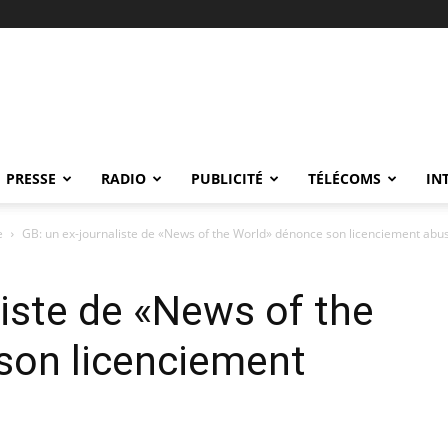
PRESSE
RADIO
PUBLICITÉ
TÉLÉCOMS
IN
e
GB: un ex-journaliste de «News of the World» dénonce son licenciement abus
liste de «News of the
son licenciement