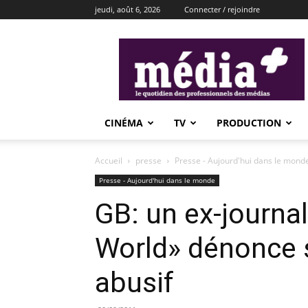
jeudi, août 6, 2026
Connecter / rejoindre
média+
CINÉMA
TV
PRODUCTION
Accueil
presse
Presse - Aujourd'hui dans le mond
Presse - Aujourd'hui dans le monde
GB: un ex-journa
World» dénonce 
abusif