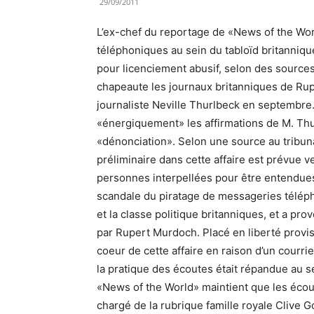
29/09/2011
L’ex-chef du reportage de «News of the Wor
téléphoniques au sein du tabloïd britanniq
pour licenciement abusif, selon des sources 
chapeaute les journaux britanniques de Rupe
journaliste Neville Thurlbeck en septembre. 
«énergiquement» les affirmations de M. Thur
«dénonciation». Selon une source au tribu
préliminaire dans cette affaire est prévue v
personnes interpellées pour être entendues 
scandale du piratage de messageries téléph
et la classe politique britanniques, et a pr
par Rupert Murdoch. Placé en liberté provis
coeur de cette affaire en raison d’un courri
la pratique des écoutes était répandue au sein
«News of the World» maintient que les écoute
chargé de la rubrique famille royale Clive 