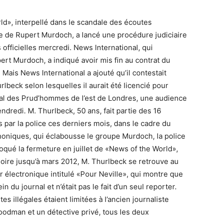
ld», interpellé dans le scandale des écoutes
ue de Rupert Murdoch, a lancé une procédure judiciaire
officielles mercredi. News International, qui
rt Murdoch, a indiqué avoir mis fin au contrat du
Mais News International a ajouté qu’il contestait
lbeck selon lesquelles il aurait été licencié pour
nal des Prud’hommes de l’est de Londres, une audience
endredi. M. Thurlbeck, 50 ans, fait partie des 16
par la police ces derniers mois, dans le cadre du
oniques, qui éclabousse le groupe Murdoch, la police
ovoqué la fermeture en juillet de «News of the World»,
oire jusqu’à mars 2012, M. Thurlbeck se retrouve au
er électronique intitulé «Pour Neville», qui montre que
 du journal et n’était pas le fait d’un seul reporter.
s illégales étaient limitées à l’ancien journaliste
Goodman et un détective privé, tous les deux