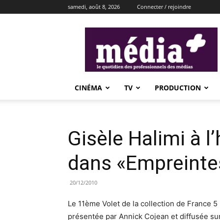
samedi, août 8, 2026
Connecter / rejoindre
média+
CINÉMA
TV
PRODUCTION
Gisèle Halimi à l
dans «Empreinte
20/12/2010
Le 11ème Volet de la collection de France 
présentée par Annick Cojean et diffusée su