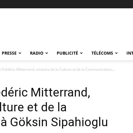
PRESSE
RADIO
PUBLICITÉ
TÉLÉCOMS
IN
rédéric Mitterrand, ministre de la Culture et de la Communication,...
éric Mitterrand,
lture et de la
à Göksin Sipahioglu