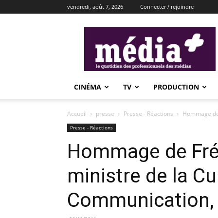
vendredi, août 7, 2026
Connecter / rejoindre
média+
CINÉMA
TV
PRODUCTION
Accueil
presse
Presse - Réactions
Hommage de F
Presse - Réactions
Hommage de Fréd
ministre de la Cu
Communication, 