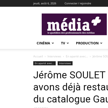
jeudi, août 6, 2026
Connecter / rejoindre
média+
CINÉMA
TV
PRODUCTION
Accueil
Interviews
En aparté avec...
Jérôme SOUL
En aparté avec...
Interviews
Jérôme SOULET 
avons déjà resta
du catalogue Ga