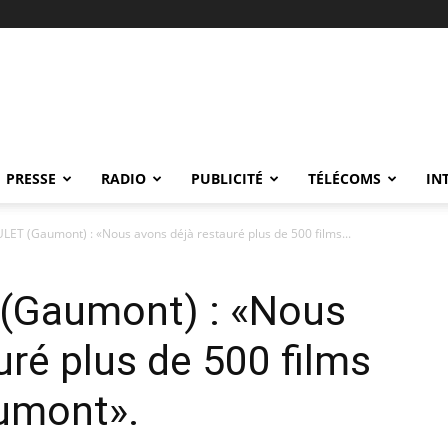
PRESSE
RADIO
PUBLICITÉ
TÉLÉCOMS
IN
ET (Gaumont) : «Nous avons déjà restauré plus de 500 films...
(Gaumont) : «Nous
uré plus de 500 films
umont».