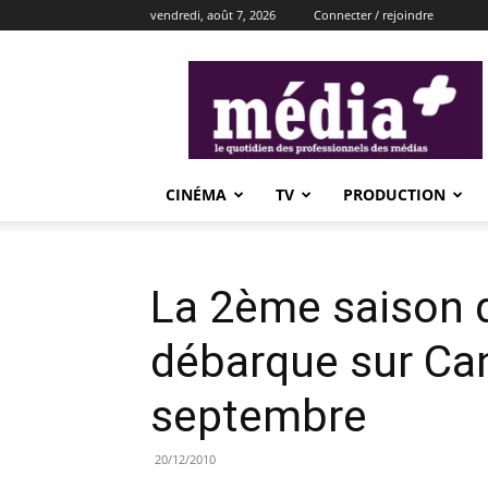
vendredi, août 7, 2026
Connecter / rejoindre
média+
CINÉMA
TV
PRODUCTION
La 2ème saison 
débarque sur Can
septembre
20/12/2010