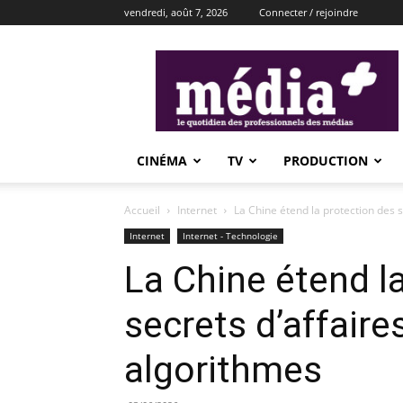
vendredi, août 7, 2026
Connecter / rejoindre
média+
CINÉMA
TV
PRODUCTION
Accueil
Internet
La Chine étend la protection des s
Internet
Internet - Technologie
La Chine étend l
secrets d’affair
algorithmes