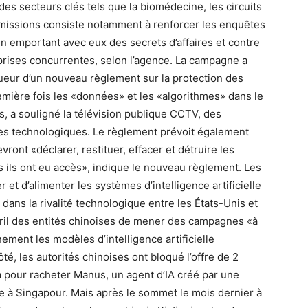
des secteurs clés tels que la biomédecine, les circuits
es missions consiste notamment à renforcer les enquêtes
en emportant avec eux des secrets d’affaires et contre
prises concurrentes, selon l’agence. La campagne a
gueur d’un nouveau règlement sur la protection des
première fois les «données» et les «algorithmes» dans le
s, a souligné la télévision publique CCTV, des
es technologiques. Le règlement prévoit également
ront «déclarer, restituer, effacer et détruire les
s ils ont eu accès», indique le nouveau règlement. Les
et d’alimenter les systèmes d’intelligence artificielle
dans la rivalité technologique entre les États-Unis et
ril des entités chinoises de mener des campagnes «à
nement les modèles d’intelligence artificielle
é, les autorités chinoises ont bloqué l’offre de 2
a pour racheter Manus, un agent d’IA créé par une
 à Singapour. Mais après le sommet le mois dernier à