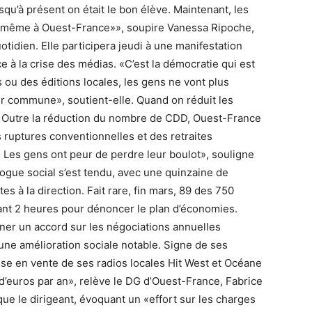
u’à présent on était le bon élève. Maintenant, les
t «même à Ouest-France»», soupire Vanessa Ripoche,
tidien. Elle participera jeudi à une manifestation
ce à la crise des médias. «C’est la démocratie qui est
 ou des éditions locales, les gens ne vont plus
ur commune», soutient-elle. Quand on réduit les
t». Outre la réduction du nombre de CDD, Ouest-France
 ruptures conventionnelles et des retraites
. Les gens ont peur de perdre leur boulot», souligne
ogue social s’est tendu, avec une quinzaine de
à la direction. Fait rare, fin mars, 89 des 750
ant 2 heures pour dénoncer le plan d’économies.
ner un accord sur les négociations annuelles
cune amélioration sociale notable. Signe de ses
mise en vente de ses radios locales Hit West et Océane
 d’euros par an», relève le DG d’Ouest-France, Fabrice
ique le dirigeant, évoquant un «effort sur les charges