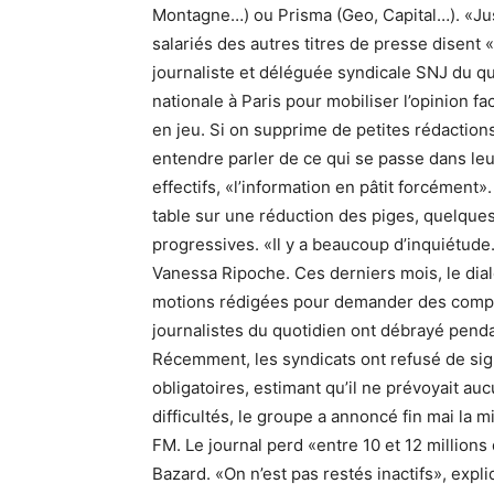
Montagne…) ou Prisma (Geo, Capital…). «Jusq
salariés des autres titres de presse disen
journaliste et déléguée syndicale SNJ du quo
nationale à Paris pour mobiliser l’opinion fa
en jeu. Si on supprime de petites rédactions
entendre parler de ce qui se passe dans le
effectifs, «l’information en pâtit forcémen
table sur une réduction des piges, quelques
progressives. «Il y a beaucoup d’inquiétude
Vanessa Ripoche. Ces derniers mois, le dial
motions rédigées pour demander des comptes 
journalistes du quotidien ont débrayé pend
Récemment, les syndicats ont refusé de sig
obligatoires, estimant qu’il ne prévoyait au
difficultés, le groupe a annoncé fin mai la 
FM. Le journal perd «entre 10 et 12 millions
Bazard. «On n’est pas restés inactifs», expl