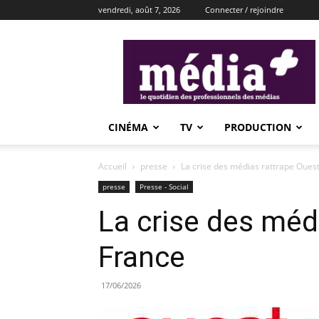
vendredi, août 7, 2026
Connecter / rejoindre
média+
CINÉMA
TV
PRODUCTION
Accueil
presse
La crise des médias rattrape Oues
presse
Presse - Social
La crise des méd
France
17/06/2026