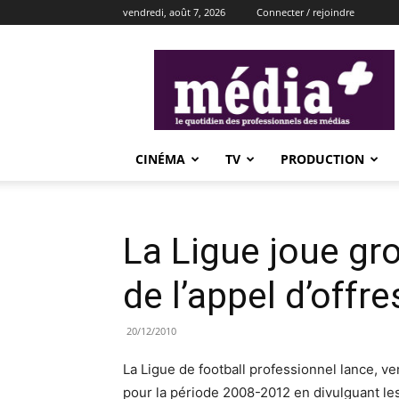
vendredi, août 7, 2026
Connecter / rejoindre
média+
CINÉMA
TV
PRODUCTION
La Ligue joue gr
de l’appel d’offre
20/12/2010
La Ligue de football professionnel lance, ven
pour la période 2008-2012 en divulguant le