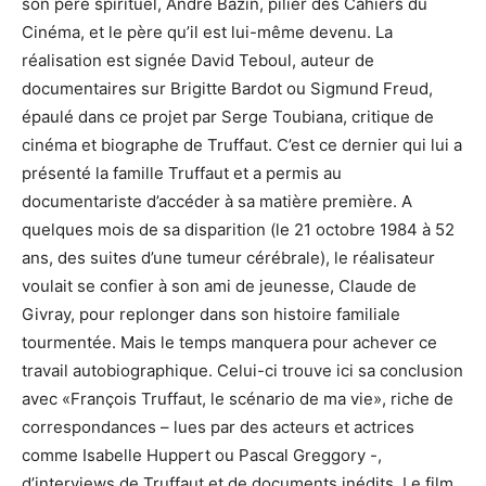
son père spirituel, André Bazin, pilier des Cahiers du
Cinéma, et le père qu’il est lui-même devenu. La
réalisation est signée David Teboul, auteur de
documentaires sur Brigitte Bardot ou Sigmund Freud,
épaulé dans ce projet par Serge Toubiana, critique de
cinéma et biographe de Truffaut. C’est ce dernier qui lui a
présenté la famille Truffaut et a permis au
documentariste d’accéder à sa matière première. A
quelques mois de sa disparition (le 21 octobre 1984 à 52
ans, des suites d’une tumeur cérébrale), le réalisateur
voulait se confier à son ami de jeunesse, Claude de
Givray, pour replonger dans son histoire familiale
tourmentée. Mais le temps manquera pour achever ce
travail autobiographique. Celui-ci trouve ici sa conclusion
avec «François Truffaut, le scénario de ma vie», riche de
correspondances – lues par des acteurs et actrices
comme Isabelle Huppert ou Pascal Greggory -,
d’interviews de Truffaut et de documents inédits. Le film