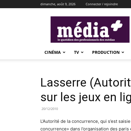
dimanche, août 9, 2026
Connecter / rejoindre
média+
CINÉMA
TV
PRODUCTION
Lasserre (Autori
sur les jeux en l
20/12/2010
L’Autorité de la concurrence, qui s’est saisi
concurrence» dans l’organisation des paris