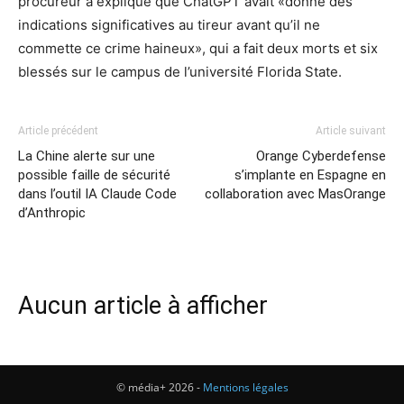
procureur a expliqué que ChatGPT avait «donné des
indications significatives au tireur avant qu’il ne
commette ce crime haineux», qui a fait deux morts et six
blessés sur le campus de l’université Florida State.
Article précédent
Article suivant
La Chine alerte sur une
Orange Cyberdefense
possible faille de sécurité
s’implante en Espagne en
dans l’outil IA Claude Code
collaboration avec MasOrange
d’Anthropic
Aucun article à afficher
© média+ 2026 -
Mentions légales